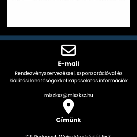
E-mail
Rendezvényszervezéssel, szponzorációval és
kiállítási lehetőségekkel kapcsolatos információk
mlszksz@mlszksz.hu
Címünk
1211 Budapest, Weiss Manfréd út 5-7.