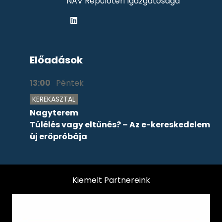
NAV Repülőtéri Igazgatósága
Előadások
13:00
Péntek
KEREKASZTAL
Nagyterem
Túlélés vagy eltűnés? – Az e-kereskedelem
új erőpróbája
Kiemelt Partnereink