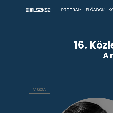
PROGRAM
ELŐADÓK
K
16. Köz
A 
VISSZA