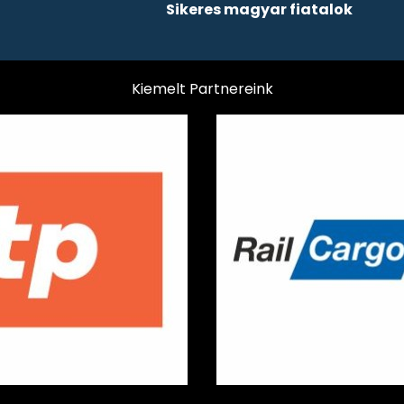
Sikeres magyar fiatalok
Kiemelt Partnereink