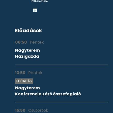
MLSZKSZ
Előadások
08:50
Péntek
Nagyterem
Házigazda
13:50
Péntek
ELŐADÁS
Nagyterem
Konferencia záró összefoglaló
15:50
Csütörtök