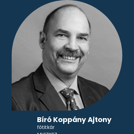
Bíró Koppány Ajtony
főtitkár