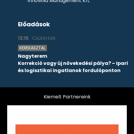
Innovinia Management Kft.
Előadások
12:15
Csütörtök
KEREKASZTAL
Nagyterem
Korrekció vagy új növekedési pálya? – Ipari
és logisztikai ingatlanok fordulóponton
Kiemelt Partnereink