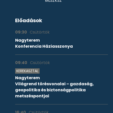
MLSZKSZ
Előadások
09:30
Csütörtök
Nagyterem
Konferencia Háziasszonya
09:40
Csütörtök
KEREKASZTAL
Nagyterem
Világrend törésvonalai – gazdaság,
geopolitika és biztonságpolitika
metszéspontjai
16:40
Csütörtök