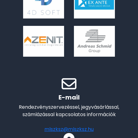
E-mail
Rendezvényszervezéssel, jegyvásárlással,
számlázással kapcsolatos információk
mlszksz@mlszksz.hu