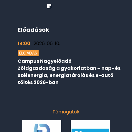
Előadások
14:00
2026. 06. 10.
ELŐADÁS
Campus Nagyelőadó
Zöldgazdaság a gyakorlatban – nap- és
szélenergia, energiatárolás és e-autó
töltés 2026-ban
Támogatók