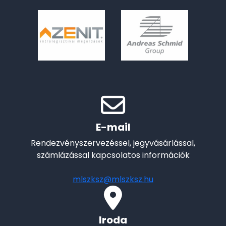
E-mail
Rendezvényszervezéssel, jegyvásárlással,
számlázással kapcsolatos információk
mlszksz@mlszksz.hu
Iroda