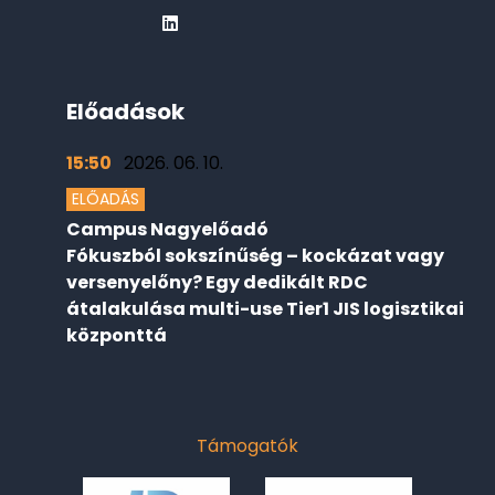
Előadások
15:50
2026. 06. 10.
ELŐADÁS
Campus Nagyelőadó
Fókuszból sokszínűség – kockázat vagy
versenyelőny? Egy dedikált RDC
átalakulása multi-use Tier1 JIS logisztikai
központtá
Támogatók