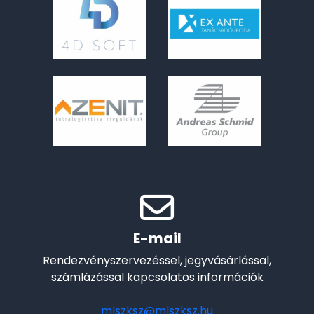
E-mail
Rendezvényszervezéssel, jegyvásárlással,
számlázással kapcsolatos információk
mlszksz@mlszksz.hu