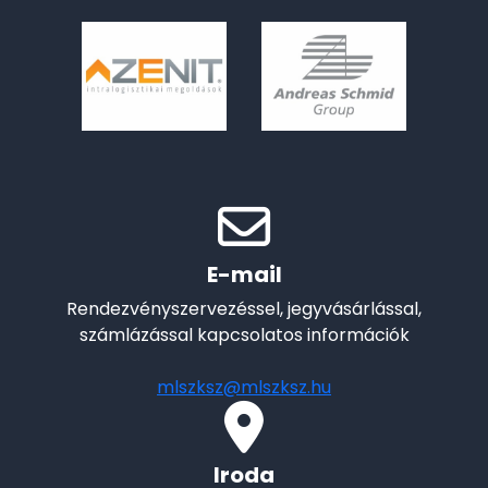
E-mail
Rendezvényszervezéssel, jegyvásárlással,
számlázással kapcsolatos információk
mlszksz@mlszksz.hu
Iroda