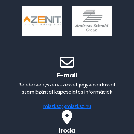
E-mail
Rendezvényszervezéssel, jegyvásárlással,
számlázással kapcsolatos információk
mlszksz@mlszksz.hu
Iroda