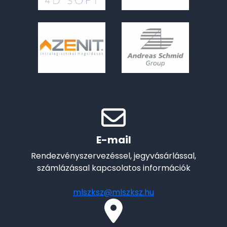
E-mail
Rendezvényszervezéssel, jegyvásárlással,
számlázással kapcsolatos információk
mlszksz@mlszksz.hu